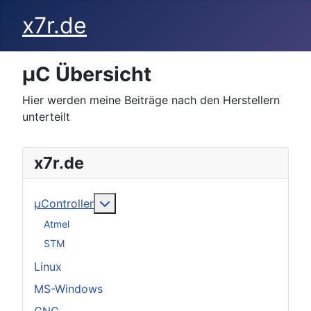
x7r.de
µC Übersicht
Hier werden meine Beiträge nach den Herstellern
unterteilt
x7r.de
Weitere Informationen: µController
µController
Atmel
STM
Linux
MS-Windows